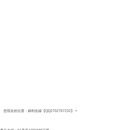
您現在的位置：
錦利在線【QQ2702767232】
>